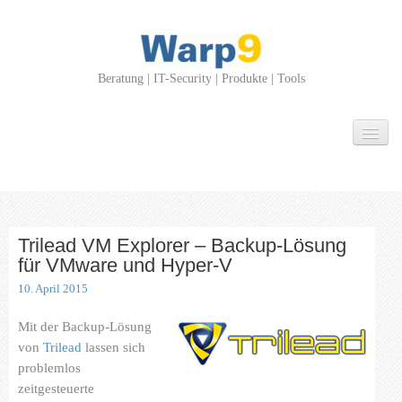
Beratung | IT-Security | Produkte | Tools
Über Uns
Leistungen
Beratung
IT-Security
Trilead VM Explorer – Backup-Lösung
für VMware und Hyper-V
Produkte
10. April 2015
Tools
Mit der Backup-Lösung
von
Trilead
lassen sich
Projekte
problemlos
zeitgesteuerte
News