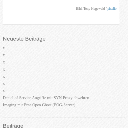
Bild: Tony Hegewald /
pixelio
Neueste Beiträge
x
x
x
x
x
x
x
Denial of Service Angriffe mit SYN Proxy abwehren
Imaging mit Free Open Ghost (FOG-Server)
Beiträge