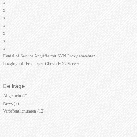
x
x
x
x
x
x
x
Denial of Service Angriffe mit SYN Proxy abwehren
Imaging mit Free Open Ghost (FOG-Server)
Beiträge
Allgemein
(7)
News
(7)
Veröffentlichungen
(12)