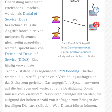
Überlastung nicht mehr
Referenzen
erreichbar zu machen,
werden als
Denial of
Partner
Service (DoS)
Kontakt
bezeichnet. Falls die
Angriffe koordiniert von
mehreren Systemen
gleichzeitig ausgeführt
SYN Flood DoS Angriff
werden, spricht man von
Foto:
Dake~commonswiki
Lizenz:
CreativeCommons
Distributed Denial of
Die Originaldatei ist
hier
zu finden.
Service (DDoS)
. Eine
häufig verwendete
Technik ist dabei das sogenannte
SYN flooding
. Hierbei
werden in kurzer Folge sehr viele Verbindungsanfragen an
das Zielsystem gerichtet. Das angegriffene System antwortet
auf die Anfragen und wartet auf eine Bestätigung. Somit
müssen vom Zielsystem Ressourcen bereitgestellt werden, die
aufgrund der hohen Anzahl von Anfragen zum Erliegen des
jeweiligen Dienstes (z.B. dem Web-Dienst) führen können.