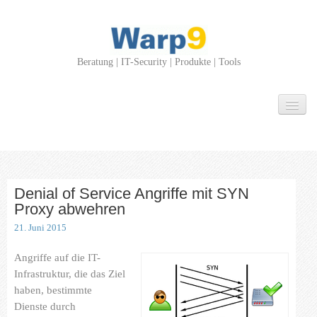
Beratung | IT-Security | Produkte | Tools
Über Uns
Leistungen
Beratung
IT-Security
Denial of Service Angriffe mit SYN
Proxy abwehren
Produkte
21. Juni 2015
Tools
Angriffe auf die IT-
Infrastruktur, die das Ziel
Projekte
haben, bestimmte
Dienste durch
News